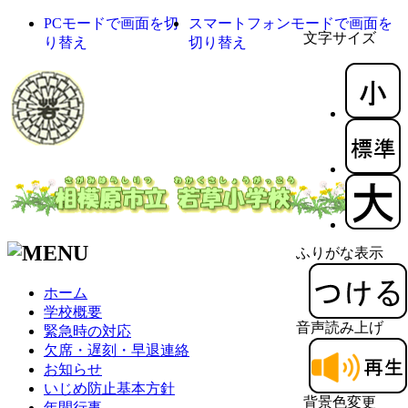
PCモードで画面を切
スマートフォンモードで画面を
文字サイズ
り替え
切り替え
ふりがな表示
ホーム
学校概要
音声読み上げ
緊急時の対応
欠席・遅刻・早退連絡
お知らせ
いじめ防止基本方針
背景色変更
年間行事