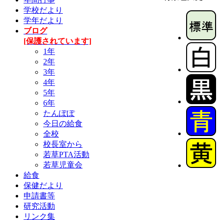
学校だより
学年だより
ブログ
[保護されています]
1年
2年
3年
4年
5年
6年
たんぽぽ
今日の給食
全校
校長室から
若草PTA活動
若草児童会
給食
保健だより
申請書等
研究活動
リンク集