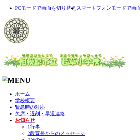
PCモードで画面を切り替え
スマートフォンモードで画
ホーム
学校概要
緊急時の対応
欠席・遅刻・早退連絡
お知らせ
1行事
2教育長からのメッセージ
3その他