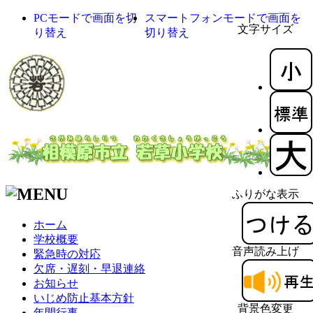
PCモードで画面を切
スマートフォンモードで画面を
文字サイズ
り替え
切り替え
ふりがな表示
ホーム
学校概要
音声読み上げ
緊急時の対応
欠席・遅刻・早退連絡
お知らせ
いじめ防止基本方針
背景色変更
年間行事