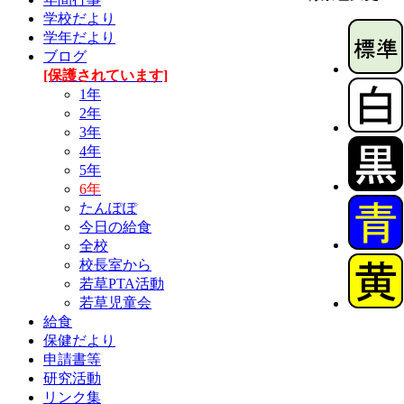
学校だより
学年だより
ブログ
[保護されています]
1年
2年
3年
4年
5年
6年
たんぽぽ
今日の給食
全校
校長室から
若草PTA活動
若草児童会
給食
保健だより
申請書等
研究活動
リンク集